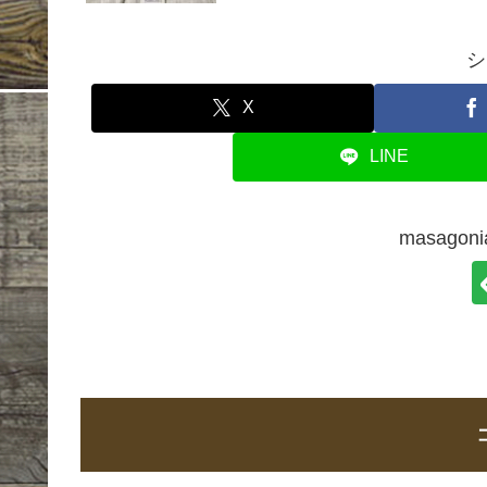
シ
X
LINE
masago