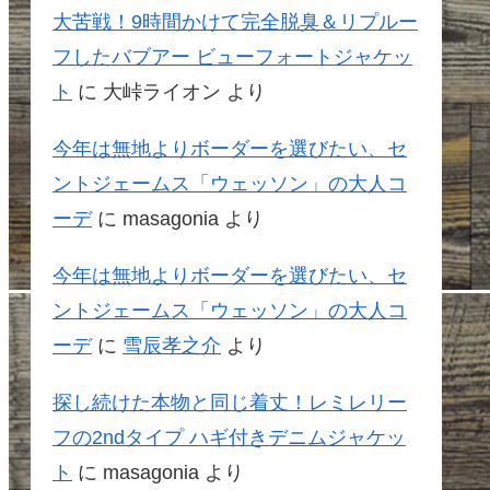
大苦戦！9時間かけて完全脱臭＆リプルー
フしたバブアー ビューフォートジャケッ
ト
に
大峠ライオン
より
今年は無地よりボーダーを選びたい、セ
ントジェームス「ウェッソン」の大人コ
ーデ
に
masagonia
より
今年は無地よりボーダーを選びたい、セ
ントジェームス「ウェッソン」の大人コ
ーデ
に
雪辰孝之介
より
探し続けた本物と同じ着丈！レミレリー
フの2ndタイプ ハギ付きデニムジャケッ
ト
に
masagonia
より