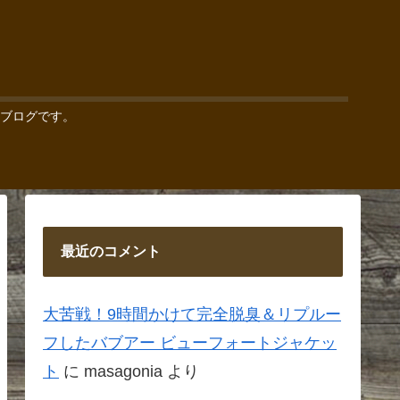
ブログです。
最近のコメント
大苦戦！9時間かけて完全脱臭＆リプルー
フしたバブアー ビューフォートジャケッ
ト
に
masagonia
より