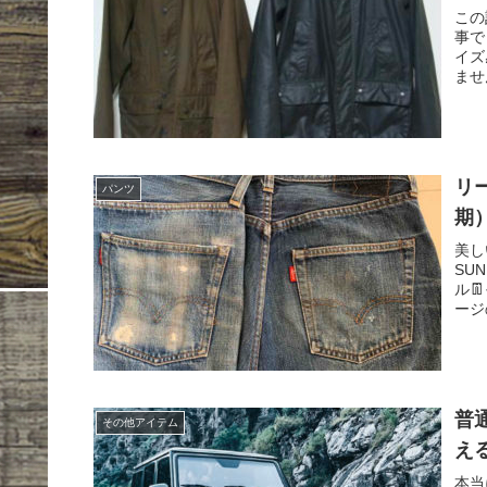
この
事で
イズ
ませ
リー
パンツ
期
美し
SU
ル
ージ
普
その他アイテム
え
本当