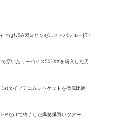
ャツはUSA製ロサンゼルスアパレル一択！
で穿いたリーバイス501XXを購入した男
ト1stタイプデニムジャケットを徹底比較
LTERだけで終了した爆笑爆買いツアー