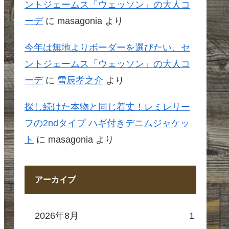
ントジェームス「ウェッソン」の大人コ
ーデ
に
masagonia
より
今年は無地よりボーダーを選びたい、セ
ントジェームス「ウェッソン」の大人コ
ーデ
に
雪辰孝之介
より
探し続けた本物と同じ着丈！レミレリー
フの2ndタイプ ハギ付きデニムジャケッ
ト
に
masagonia
より
アーカイブ
2026年8月
1