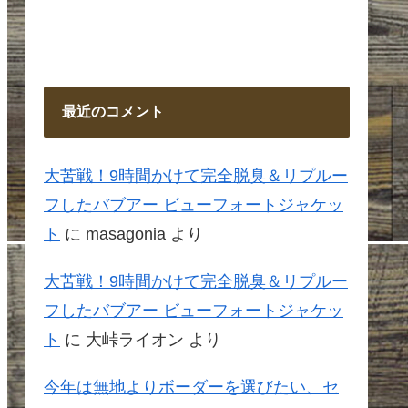
最近のコメント
大苦戦！9時間かけて完全脱臭＆リプルー
フしたバブアー ビューフォートジャケッ
ト
に
masagonia
より
大苦戦！9時間かけて完全脱臭＆リプルー
フしたバブアー ビューフォートジャケッ
ト
に
大峠ライオン
より
今年は無地よりボーダーを選びたい、セ