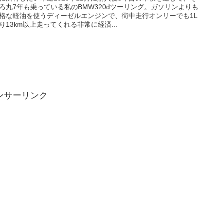
ろ丸7年も乗っている私のBMW320dツーリング。ガソリンよりも
格な軽油を使うディーゼルエンジンで、街中走行オンリーでも1L
り13km以上走ってくれる非常に経済...
ンサーリンク