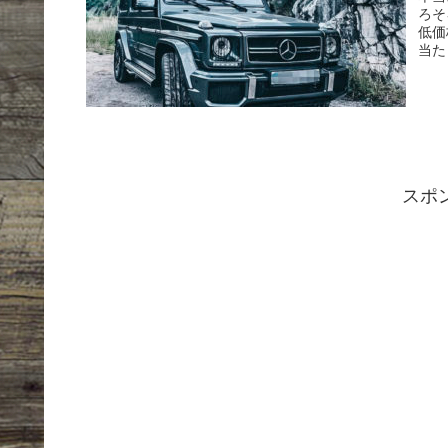
ろそ
低価
当た
スポ