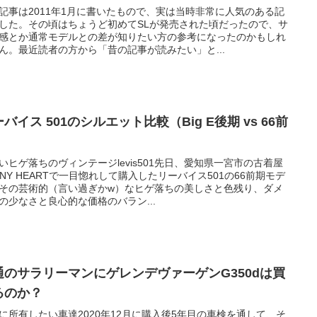
記事は2011年1月に書いたもので、実は当時非常に人気のある記
した。その頃はちょうど初めてSLが発売された頃だったので、サ
感とか通常モデルとの差が知りたい方の参考になったのかもしれ
ん。最近読者の方から「昔の記事が読みたい」と...
バイス 501のシルエット比較（Big E後期 vs 66前
）
いヒゲ落ちのヴィンテージlevis501先日、愛知県一宮市の古着屋
NNY HEARTで一目惚れして購入したリーバイス501の66前期モデ
その芸術的（言い過ぎかw）なヒゲ落ちの美しさと色残り、ダメ
の少なさと良心的な価格のバラン...
通のサラリーマンにゲレンデヴァーゲンG350dは買
るのか？
に所有したい車達2020年12月に購入後5年目の車検を通して、そ