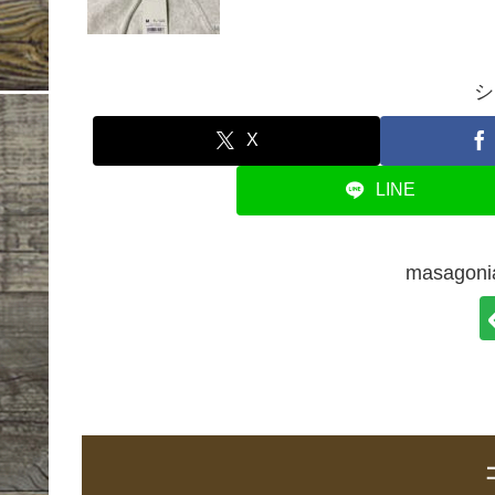
シ
X
LINE
masago