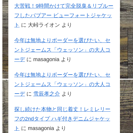
大苦戦！9時間かけて完全脱臭＆リプルー
フしたバブアー ビューフォートジャケッ
ト
に
大峠ライオン
より
今年は無地よりボーダーを選びたい、セ
ントジェームス「ウェッソン」の大人コ
ーデ
に
masagonia
より
今年は無地よりボーダーを選びたい、セ
ントジェームス「ウェッソン」の大人コ
ーデ
に
雪辰孝之介
より
探し続けた本物と同じ着丈！レミレリー
フの2ndタイプ ハギ付きデニムジャケッ
ト
に
masagonia
より