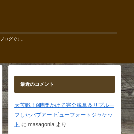
ブログです。
最近のコメント
大苦戦！9時間かけて完全脱臭＆リプルー
フしたバブアー ビューフォートジャケッ
ト
に
masagonia
より