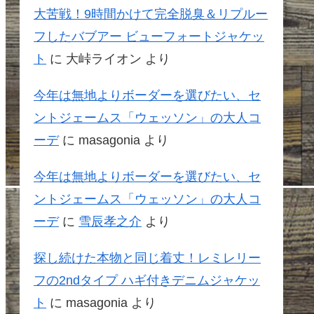
大苦戦！9時間かけて完全脱臭＆リプルー
フしたバブアー ビューフォートジャケッ
ト
に
大峠ライオン
より
今年は無地よりボーダーを選びたい、セ
ントジェームス「ウェッソン」の大人コ
ーデ
に
masagonia
より
今年は無地よりボーダーを選びたい、セ
ントジェームス「ウェッソン」の大人コ
ーデ
に
雪辰孝之介
より
探し続けた本物と同じ着丈！レミレリー
フの2ndタイプ ハギ付きデニムジャケッ
ト
に
masagonia
より