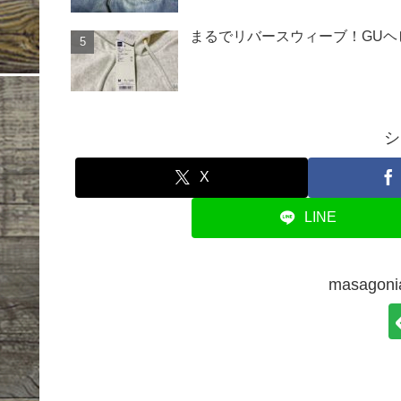
まるでリバースウィーブ！GU
シ
X
LINE
masago