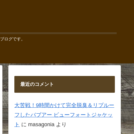
ブログです。
最近のコメント
大苦戦！9時間かけて完全脱臭＆リプルー
フしたバブアー ビューフォートジャケッ
ト
に
masagonia
より