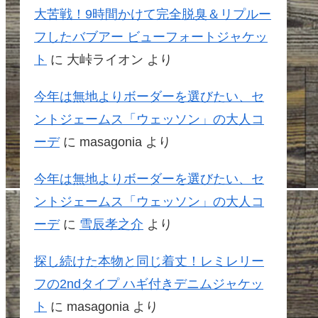
大苦戦！9時間かけて完全脱臭＆リプルー
フしたバブアー ビューフォートジャケッ
ト
に
大峠ライオン
より
今年は無地よりボーダーを選びたい、セ
ントジェームス「ウェッソン」の大人コ
ーデ
に
masagonia
より
今年は無地よりボーダーを選びたい、セ
ントジェームス「ウェッソン」の大人コ
ーデ
に
雪辰孝之介
より
探し続けた本物と同じ着丈！レミレリー
フの2ndタイプ ハギ付きデニムジャケッ
ト
に
masagonia
より