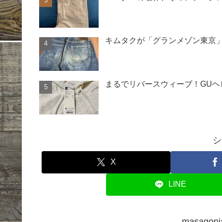
キムタクが「グランメゾン東京」
まるでリバースウィーブ！GU
シ
X
LINE
masago