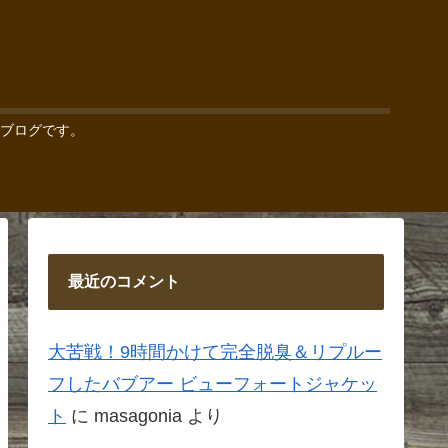
ブログです。
最近のコメント
大苦戦！9時間かけて完全脱臭＆リプルー
フしたバブアー ビューフォートジャケッ
ト
に
masagonia
より