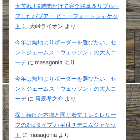
大苦戦！9時間かけて完全脱臭＆リプルー
フしたバブアー ビューフォートジャケッ
ト
に
大峠ライオン
より
今年は無地よりボーダーを選びたい、セ
ントジェームス「ウェッソン」の大人コ
ーデ
に
masagonia
より
今年は無地よりボーダーを選びたい、セ
ントジェームス「ウェッソン」の大人コ
ーデ
に
雪辰孝之介
より
探し続けた本物と同じ着丈！レミレリー
フの2ndタイプ ハギ付きデニムジャケッ
ト
に
masagonia
より