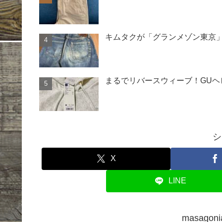
キムタクが「グランメゾン東京」
まるでリバースウィーブ！GU
シ
X
LINE
masago