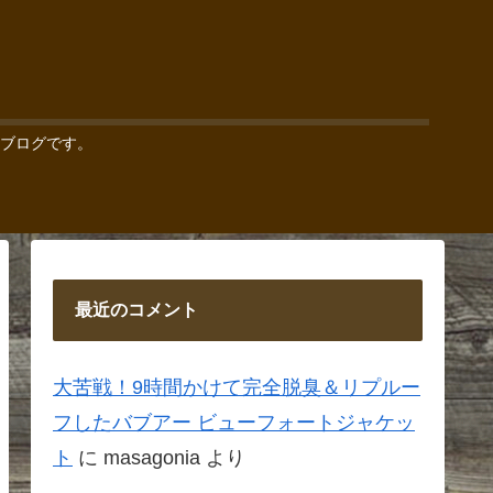
ブログです。
最近のコメント
大苦戦！9時間かけて完全脱臭＆リプルー
フしたバブアー ビューフォートジャケッ
ト
に
masagonia
より