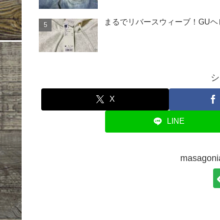
まるでリバースウィーブ！GU
シ
X
LINE
masago