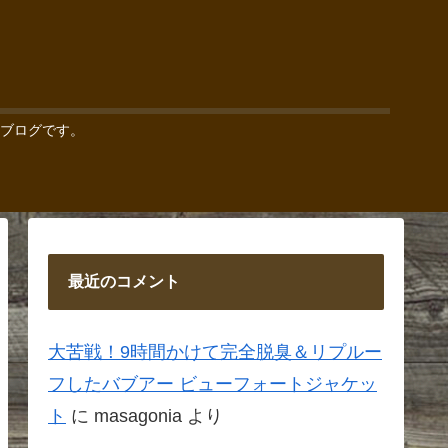
ブログです。
最近のコメント
大苦戦！9時間かけて完全脱臭＆リプルー
フしたバブアー ビューフォートジャケッ
ト
に
masagonia
より