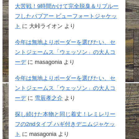
大苦戦！9時間かけて完全脱臭＆リプルー
フしたバブアー ビューフォートジャケッ
ト
に
大峠ライオン
より
今年は無地よりボーダーを選びたい、セ
ントジェームス「ウェッソン」の大人コ
ーデ
に
masagonia
より
今年は無地よりボーダーを選びたい、セ
ントジェームス「ウェッソン」の大人コ
ーデ
に
雪辰孝之介
より
探し続けた本物と同じ着丈！レミレリー
フの2ndタイプ ハギ付きデニムジャケッ
ト
に
masagonia
より