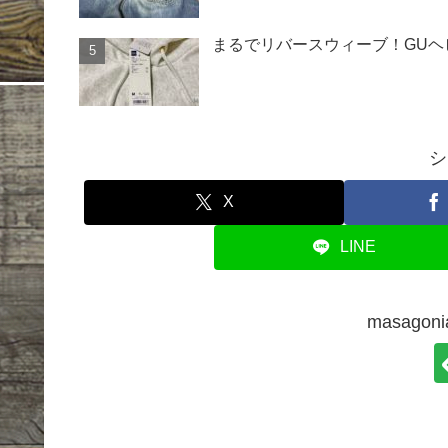
まるでリバースウィーブ！GU
シ
X
LINE
masago