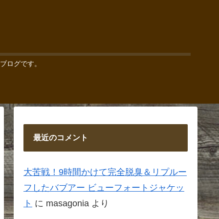
ブログです。
最近のコメント
大苦戦！9時間かけて完全脱臭＆リプルー
フしたバブアー ビューフォートジャケッ
ト
に
masagonia
より