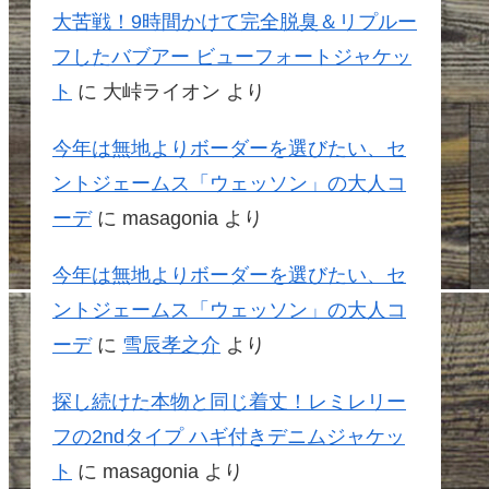
大苦戦！9時間かけて完全脱臭＆リプルー
フしたバブアー ビューフォートジャケッ
ト
に
大峠ライオン
より
今年は無地よりボーダーを選びたい、セ
ントジェームス「ウェッソン」の大人コ
ーデ
に
masagonia
より
今年は無地よりボーダーを選びたい、セ
ントジェームス「ウェッソン」の大人コ
ーデ
に
雪辰孝之介
より
探し続けた本物と同じ着丈！レミレリー
フの2ndタイプ ハギ付きデニムジャケッ
ト
に
masagonia
より