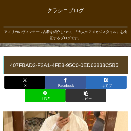
クラシコブログ
アメリカのヴィンテージ古着を紹介しつつ、「大人のアメカジスタイル」を検
証するブログです。
407FBAD2-F2A1-4FE8-95C0-0ED63838C5B5
X
Facebook
はてブ
LINE
コピー