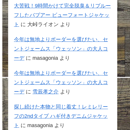
大苦戦！9時間かけて完全脱臭＆リプルー
フしたバブアー ビューフォートジャケッ
ト
に
大峠ライオン
より
今年は無地よりボーダーを選びたい、セ
ントジェームス「ウェッソン」の大人コ
ーデ
に
masagonia
より
今年は無地よりボーダーを選びたい、セ
ントジェームス「ウェッソン」の大人コ
ーデ
に
雪辰孝之介
より
探し続けた本物と同じ着丈！レミレリー
フの2ndタイプ ハギ付きデニムジャケッ
ト
に
masagonia
より