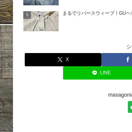
まるでリバースウィーブ！GU
シ
X
LINE
masago