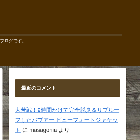
ブログです。
最近のコメント
大苦戦！9時間かけて完全脱臭＆リプルー
フしたバブアー ビューフォートジャケッ
ト
に
masagonia
より