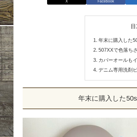
X
Facebook
目
年末に購入した50
507XXで色落
カバーオールも
デニム専用洗剤
年末に購入した50s