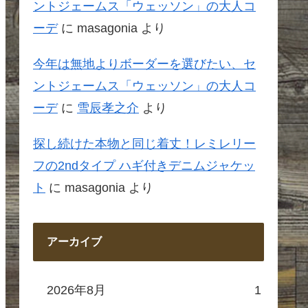
ントジェームス「ウェッソン」の大人コ
ーデ
に
masagonia
より
今年は無地よりボーダーを選びたい、セ
ントジェームス「ウェッソン」の大人コ
ーデ
に
雪辰孝之介
より
探し続けた本物と同じ着丈！レミレリー
フの2ndタイプ ハギ付きデニムジャケッ
ト
に
masagonia
より
アーカイブ
2026年8月
1