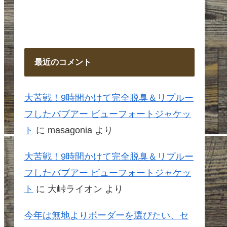
最近のコメント
大苦戦！9時間かけて完全脱臭＆リプルー
フしたバブアー ビューフォートジャケッ
ト
に
masagonia
より
大苦戦！9時間かけて完全脱臭＆リプルー
フしたバブアー ビューフォートジャケッ
ト
に
大峠ライオン
より
今年は無地よりボーダーを選びたい、セ