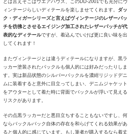
とは言えそこはウエアハウス、このDD-2001でも充分にヴ
ィンテージらしいディテールを楽しませてくれます。
ダッ
ク・ディガーシリーズと言えばヴィンテージのレザーパッ
チを彷彿とさせるエイジング加工されたレザーパッチが代
表的なディテール
ですが、着込んでいけば更に良い味を出
してくれます！
またヴィンテージとは違うディテールになりますが、黒ラ
ッカー塗装されたバックルも個人的には好みだったりしま
す。実は新品状態のシルバーバックルを濃紺リジッドデニ
ムに装着すると意外に目立ってしまい、デニムジャケット
をアウターとして着た時に背面でバックルが浮いて見える
リスクがあります。
その点黒ラッカーだと悪目立ちすることもないですし、何
ならバックルバック自体の存在を和らげてくれる効果があ
ると個人的に感じています。もし筆者が購入するなら着丈