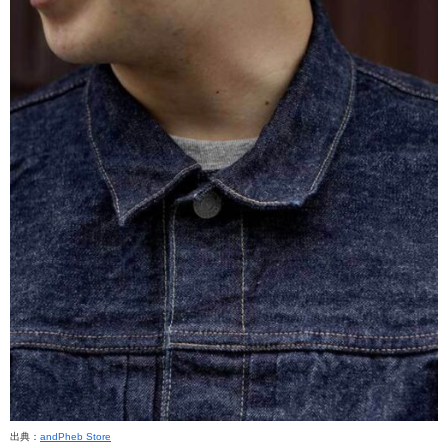
出典：
andPheb Store