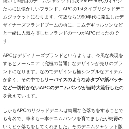
続いて3着目のデニムジャケットは我々40〜50代のオヤジ
たちには懐かしいブランド、APCの1stタイプリジッドデニ
ムジャケットになります。何故なら1990年代に発生したデ
ザイナーズブランドブームの頃に、コムデギャルソンなど
と一緒に人気を博したブランドの一つがAPCだったので
す。
APCはデザイナーズブランドというよりは、今風な表現を
するとノームコア（究極の普通）なデザインが売りのブラ
ンドになります。なのでデザインも極シンプルなアイテム
が多く、その中でも
リーバイスのような赤タブや紙パッチ
など一切付かないAPCのデニムパンツが当時大流行した
の
を覚えています。
しかもAPCのリジッドデニムは綺麗な色落ちをすることで
も有名で、筆者も一本デニムパンツを育てましたが納得の
いくヒゲ落ちをしてくれました。そのデニムジャケット版