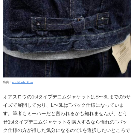
出典：
andPheb Store
オアスロウの1stタイプデニムジャケットはS〜3Lまでの5サ
イズで展開しており、L〜3LはTバック仕様になっていま
す。筆者もミーハーだと言われるかも知れませんが、どう
せ1stタイプデニムジャケットを購入するなら憧れのTバッ
ク仕様の方が得した気分になるのでLを選択したいところで