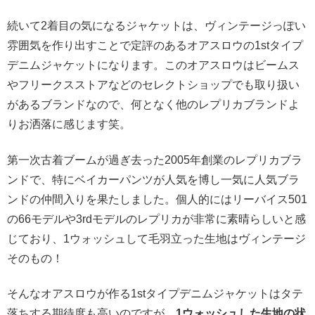
続いて2着目の気になるジャケットは、ヴィンテージっぽい
雰囲気を作り出すことで定評のあるオアスロウの1stタイプ
デニムジャケットになります。このオアスロウはビームス
やフリークスストアなどのセレクトショップでも取り扱い
があるブランドなので、何となく他のレプリカブランドよ
りお洒落に感じます笑。
第一次古着ブームが過ぎ去った2005年創業のレプリカブラ
ンドで、特にベイカーパンツが人気を博し一気に人気ブラ
ンドの仲間入りを果たしました。個人的にはリーバイス501
の66モデルや3rdモデルのレプリカが非常に素晴らしいと感
じており、1ウォッシュして毛羽立った生地はヴィンテージ
そのもの！
そんなオアスロウが作る1stタイプデニムジャケットはタテ
落ちする期待度も高いのですが、
1ウォッシュした生地の状