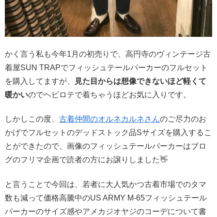
かく言う私も今年1月の初売りで、高円寺のヴィンテージ古
着屋SUN TRAPでフィッシュテールパーカーのフルセット
を購入してますが、
見た目からは想像できないほど軽くて
暖かい
のでヘビロテで着ちゃうほどお気に入りです。
しかしこの度、
古着仲間のオルネカルネさん
のご尽力のお
かげでフルセットのデッドストック品Sサイズを購入するこ
とができたので、画像のフィッシュテールパーカーはブロ
グのフリマ企画で読者の方にお譲りしました👋
と言うことで今回は、若者に大人気かつ古着市場でのタマ
数も減って価格高騰中のUS ARMY M-65フィッシュテール
パーカーのサイズ感やアメカジオヤジのコーデについて書