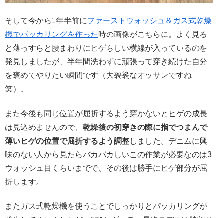
そして今から1年半前に
ファーストウォッシュ＆ガス式乾燥
機でパッカリングを作った
時の画像がこちらに。よく見る
と薄っすらと腰まわりにヒゲらしい横線が入っているのを
発見しましたが、半年間洗わずに頑張って穿き続けた自分
を褒めてやりたい瞬間です（大袈裟なオッサンですね
笑）。
また今後も同じ位置が屈折するよう穿かないとヒゲの成長
は見込めませんので、
乾燥後の初穿きの際に指でつまんで
薄いヒゲの位置で屈折するよう調整
しました。デニムに興
味のない人から見たらバカバカしいこの作業が必要なのは3
ウォッシュ目くらいまでで、その後は勝手にヒゲ部分が屈
折します。
またガス式乾燥機を使うことでしっかりとパッカリングが