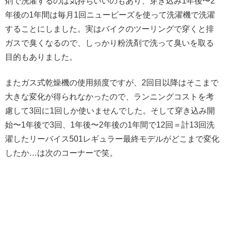
剤で洗濯するのは気持ちいいのもあり、穿き込み1年後〜2
年後の1年間は毎月1回ニュービーズを使って洗濯機で洗濯
することにしました。実はバイクのツーリングで穿くと排
ガスで臭くなるので、しっかり粉洗剤で洗って臭いを取る
目的もありました。
またガス式乾燥機の使用頻度ですが、2回目以降はそこまで
大きな変化が得られなかったので、ランニングコストを考
慮して3回に1回しか使いませんでした。そして穿き込み開
始〜1年後で3回、1年後〜2年後の1年間で12回＝計13回洗
濯したリーバイス501レギュラー最終モデルがどこまで変化
したか…は次のコーナーで笑。