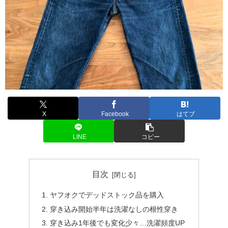
X
Facebook
はてブ
LINE
コピー
目次
ヤフオクでデッドストック品を購入
穿き込み開始半年は洗濯なしの根性穿き
穿き込み1年後でも変化少々…洗濯頻度UP