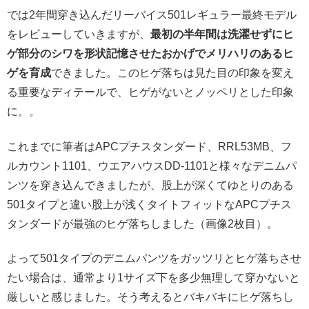
では2年間穿き込んだリーバイス501レギュラー最終モデル
をレビューしていきますが、
最初の半年間は洗濯せずにヒ
ゲ部分のシワを形状記憶させたおかげでメリハリのあるヒ
ゲを育成
できました。このヒゲ落ちは見た目の印象を変え
る重要なディテールで、ヒゲがないとノッペリとした印象
に。。
これまでに筆者はAPCプチスタンダード、RRL53MB、フ
ルカウント1101、ウエアハウスDD-1101と様々なデニムパ
ンツを穿き込んできましたが、股上が深くてゆとりのある
501タイプと違い股上が浅くタイトフィットなAPCプチス
タンダードが最強のヒゲ落ちしました（画像2枚目）。
よって501タイプのデニムパンツをガッツリとヒゲ落ちさせ
たい場合は、通常より1サイズ下を多少無理して穿かないと
厳しいと感じました。そう考えるとバキバキにヒゲ落ちし