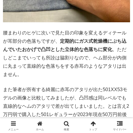
腰まわりのヒゲに次いで見た目の印象を変えるディテール
が耳部分の色落ちですが、
定期的にガス式乾燥機にぶち込
んでいたおかげで凸凹とした立体的な色落ちに変化
。ただ
しどこまでいっても所詮は脇割りなので、ヘム部分が内側
に丸まって直線的な色落ちをする赤耳のようなアタリは出
ません。
また筆者が所有する綺麗に赤耳のアタリが出た501XX53モ
デルの画像と比較してみましたが、凸凹感は同レベルでも
直線的なヘムのアタリで差が出てしまいました。とは言え2
万円弱で購入した501レギュラーが2023年現在50万円前後
はする501XXと勝負できるとは、やはりレギュラー最終モ
メニュー
ホーム
検索
トップ
サイドバー
デル恐るべしです！