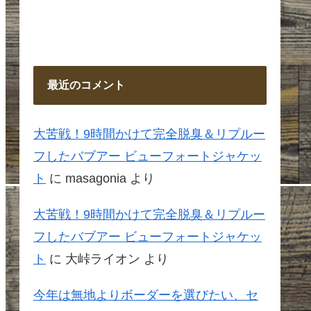
最近のコメント
大苦戦！9時間かけて完全脱臭＆リプルー
フしたバブアー ビューフォートジャケッ
ト
に
masagonia
より
大苦戦！9時間かけて完全脱臭＆リプルー
フしたバブアー ビューフォートジャケッ
ト
に
大峠ライオン
より
今年は無地よりボーダーを選びたい、セ