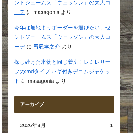
ントジェームス「ウェッソン」の大人コ
ーデ
に
masagonia
より
今年は無地よりボーダーを選びたい、セ
ントジェームス「ウェッソン」の大人コ
ーデ
に
雪辰孝之介
より
探し続けた本物と同じ着丈！レミレリー
フの2ndタイプ ハギ付きデニムジャケッ
ト
に
masagonia
より
アーカイブ
2026年8月
1