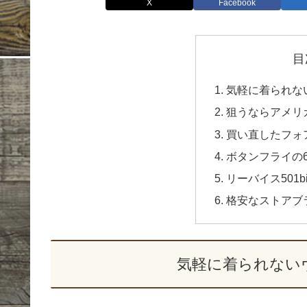
X
Facebook
目
気軽に着られな
狙うならアメリ
買い直したフォア
ボタンフライの6
リーバイス501
格安なストアブ
気軽に着られない